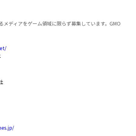
メディアをゲーム領域に限らず募集しています。GMO
et/
社
社
es.jp/