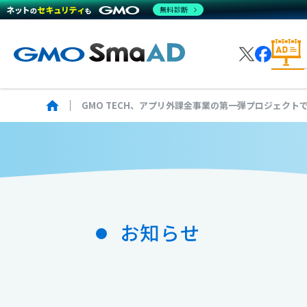
無料診断
成果
GMO TECH、アプリ外課金事業の第一弾プロジェク
App
Pick
運用
お知らせ