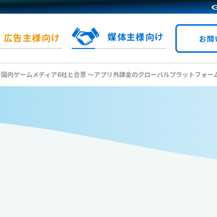
媒体主様向け
広告主様向け
お問
オファーウォール
報酬型広告
トで国内ゲームメディア6社と合意 ～アプリ外課金のグローバルプラットフォ
Queen
t
型広告