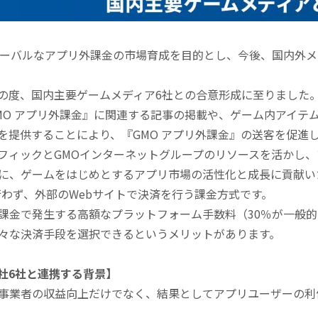
グローバルなアプリ外課金の市場育成を目的とし、今後、国内外
度、国内主要ゲームメディア6社との合意形成に至りました
MO アプリ外課金』に関連する記事の掲載や、ゲーム内アイテ
を提供することにより、『GMO アプリ外課金』の送客を促進
フィックとGMOインターネットグループのリソースを活かし
に、ゲームをはじめとするアプリ市場の活性化と成長に貢献い
行わず、外部のWebサイトで決済を行う課金方式です。
課金で発生する高額なプラットフォーム手数料（30％が一般
々な決済手段を選択できるというメリットがあります。
社6社と連携する背景】
事業者の収益向上だけでなく、結果としてアプリユーザーの利