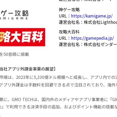
神ゲー攻略
URL：
https://kamigame.jp/
運営会社名：株式会社Lighthouse
攻略大百科
URL：
https://gamepedia.jp/
運営会社名：株式会社ゼンダ
を50音順に掲載
当社アプリ外課金事業の展望】
は、2023年に5,330億ドル規模へと成長し、アプリ内での消
アプリ外課金は手数料を回避できる点で注目されており、海外
に、GMO TECHは、国内外のメディアやアプリ事業者に『G
課金』で利用できる決済手段の追加、およびポイント機能の搭載
。