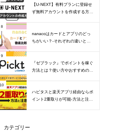
【U-NEXT】有料プランに登録せ
ず無料アカウントを作成する方法
とは？
8
nanacoはカードとアプリのどっ
ちがいい？-それぞれの違いとメ
リットデメリット-
9
『ゼブラック』でポイントを稼ぐ
方法とは？使い方やおすすめのマ
ンガを紹介
10
ハピタスと楽天アプリ経由ならポ
イント2重取りが可能-方法と注意
点-
カテゴリー