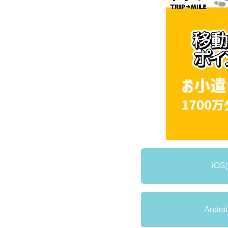
iO
Andr