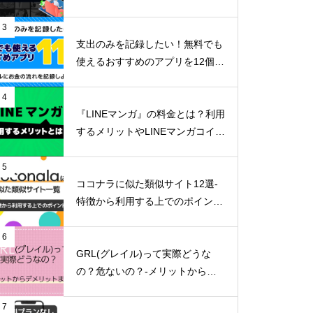
リットまで詳しく解説-
3
支出のみを記録したい！無料でも
使えるおすすめのアプリを12個ご
紹介！
4
『LINEマンガ』の料金とは？利用
するメリットやLINEマンガコイン
の貯め方など詳しくご紹介！
5
ココナラに似た類似サイト12選-
特徴から利用する上でのポイン
ト-
6
GRL(グレイル)って実際どうな
の？危ないの？-メリットからデ
メリットまで徹底解説！-
7