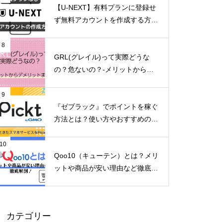
【U-NEXT】有料プランに登録せ
ず無料アカウントを作成する方法
とは？
8
GRL(グレイル)って実際どうな
の？危ないの？-メリットからデ
メリットまで徹底解説！-
9
『ゼブラック』でポイントを稼ぐ
方法とは？使い方やおすすめのマ
ンガを紹介
10
Qoo10（キューテン）とは？メリ
ットや商品が安い理由など徹底解
剖！2024年8月31日～メガ割開
催！
カテゴリー