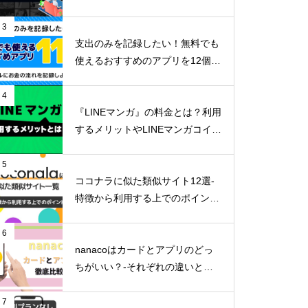
リットまで詳しく解説-
3
支出のみを記録したい！無料でも
使えるおすすめのアプリを12個ご
紹介！
4
『LINEマンガ』の料金とは？利用
するメリットやLINEマンガコイン
の貯め方など詳しくご紹介！
5
ココナラに似た類似サイト12選-
特徴から利用する上でのポイン
ト-
6
nanacoはカードとアプリのどっ
ちがいい？-それぞれの違いとメ
リットデメリット-
7