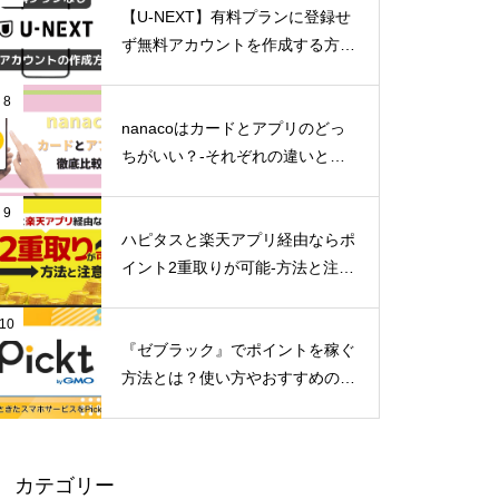
【U-NEXT】有料プランに登録せ
ず無料アカウントを作成する方法
とは？
8
nanacoはカードとアプリのどっ
ちがいい？-それぞれの違いとメ
リットデメリット-
9
ハピタスと楽天アプリ経由ならポ
イント2重取りが可能-方法と注意
点-
10
『ゼブラック』でポイントを稼ぐ
方法とは？使い方やおすすめのマ
ンガを紹介
カテゴリー