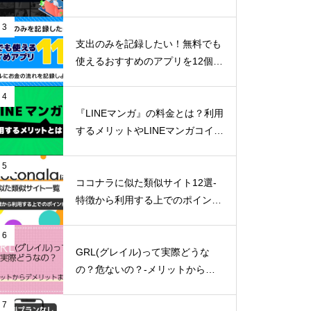
リットまで詳しく解説-
3
支出のみを記録したい！無料でも
使えるおすすめのアプリを12個ご
紹介！
4
『LINEマンガ』の料金とは？利用
するメリットやLINEマンガコイン
の貯め方など詳しくご紹介！
5
ココナラに似た類似サイト12選-
特徴から利用する上でのポイン
ト-
6
GRL(グレイル)って実際どうな
の？危ないの？-メリットからデ
メリットまで徹底解説！-
7