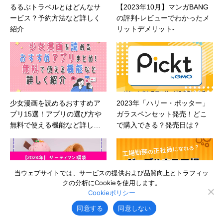
るるぶトラベルとはどんなサ
【2023年10月】マンガBANG
ービス？予約方法など詳しく
の評判-レビューでわかったメ
紹介
リットデメリット-
少女漫画を読めるおすすめア
2023年「ハリー・ポッター」
プリ15選！アプリの選び方や
ガラスペンセット発売！どこ
無料で使える機能など詳しく
で購入できる？発売日は？
紹介
当ウェブサイトでは、サービスの提供および品質向上とトラフィッ
クの分析にCookieを使用します。
Cookieポリシー
【2024年】サーティワン福袋
工場勤務の正社員になれる？
同意する
同意しない
の中身と予約方法を徹底解
ジョブハウス工場の特徴やメ
説！＜数量限定＞
リットを詳しく解説【2024年