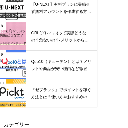
【U-NEXT】有料プランに登録せ
ず無料アカウントを作成する方法
とは？
8
GRL(グレイル)って実際どうな
の？危ないの？-メリットからデ
メリットまで徹底解説！-
9
Qoo10（キューテン）とは？メリ
ットや商品が安い理由など徹底解
剖！2024年8月31日～メガ割開
催！
10
『ゼブラック』でポイントを稼ぐ
方法とは？使い方やおすすめのマ
ンガを紹介
カテゴリー