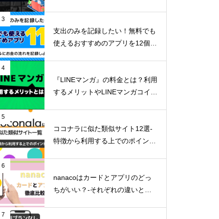
リットまで詳しく解説-
3
支出のみを記録したい！無料でも
使えるおすすめのアプリを12個ご
紹介！
4
『LINEマンガ』の料金とは？利用
するメリットやLINEマンガコイン
の貯め方など詳しくご紹介！
5
ココナラに似た類似サイト12選-
特徴から利用する上でのポイン
ト-
6
nanacoはカードとアプリのどっ
ちがいい？-それぞれの違いとメ
リットデメリット-
7