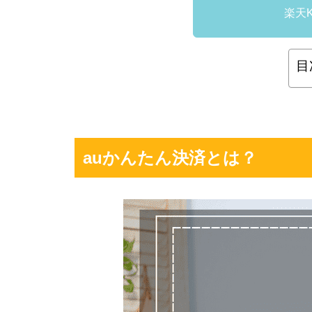
楽天
目
auかんたん決済とは？