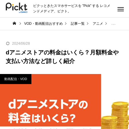
ピクッときたスマホサービスを ”Pick” する レコメ
ンドメディア、ピクト。
VOD・動画配信おすすめ
記事一覧
アニメ
dアニメス
2024/06/28
dアニメストアの料金はいくら？月額料金や
支払い方法など詳しく紹介
動画配信・VOD