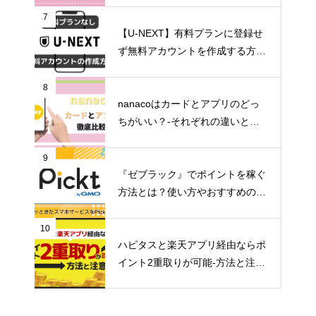
7
【U-NEXT】有料プランに登録せ
ず無料アカウントを作成する方法
とは？
8
nanacoはカードとアプリのどっ
ちがいい？-それぞれの違いとメ
リットデメリット-
9
『ゼブラック』でポイントを稼ぐ
方法とは？使い方やおすすめのマ
ンガを紹介
10
ハピタスと楽天アプリ経由ならポ
イント2重取りが可能-方法と注意
点-