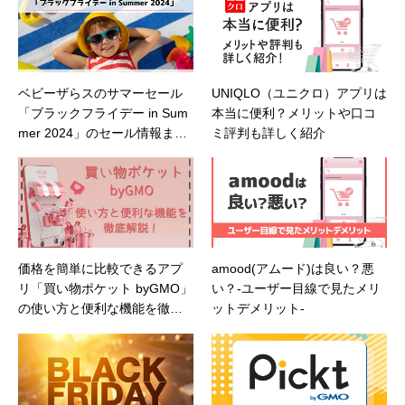
ベビーザらスのサマーセール
UNIQLO（ユニクロ）アプリは
「ブラックフライデー in Sum
本当に便利？メリットや口コ
mer 2024」のセール情報まと
ミ評判も詳しく紹介
め！
価格を簡単に比較できるアプ
amood(アムード)は良い？悪
リ「買い物ポケット byGMO」
い？-ユーザー目線で見たメリ
の使い方と便利な機能を徹底
ットデメリット-
解説！