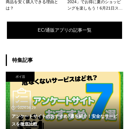
商品を安く購入できる理由と
2024」でお得に夏のショッピ
は？
ングを楽しもう！6月21日スタ
ート！
EC/通販アプリの
記事一覧
特集記事
ポイ活
2024.08.29
アンケートサイトのおすすめ7選を紹介！安全なサービ
スを徹底比較