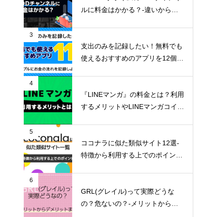
ルに料金はかかる？-違いからメ
リットまで詳しく解説-
3
支出のみを記録したい！無料でも
使えるおすすめのアプリを12個ご
紹介！
4
『LINEマンガ』の料金とは？利用
するメリットやLINEマンガコイン
の貯め方など詳しくご紹介！
5
ココナラに似た類似サイト12選-
特徴から利用する上でのポイン
ト-
6
GRL(グレイル)って実際どうな
の？危ないの？-メリットからデ
メリットまで徹底解説！-