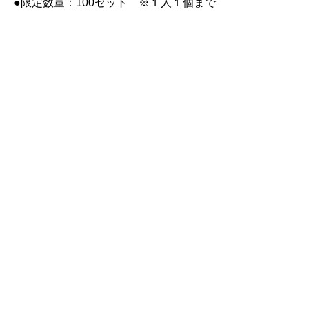
●限定数量：100セット ※１人１個まで