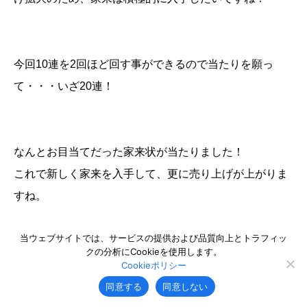
今回10連を2回ほど回す事ができるので当たりを願っ
て・・・いざ20連！
なんとお目当てだった家来状が当たりました！
これで新しく家来を入手して、更に売り上げが上がりま
すね。
【商人放浪記】をプレイする上で家来はとっても大切な
当ウェブサイトでは、サービスの提供および品質向上とトラフィッ
ので、大当たり・・・！と言えますよね。
クの分析にCookieを使用します。
Cookieポリシー
他にもたくさんのアイテムが当たり、家来の育成や施設
同意する
同意しない
の拡張に必要な素材など、どれもうれしい物ばかりで