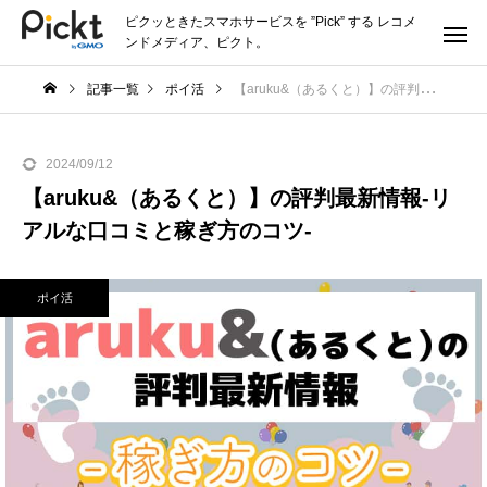
ピクッときたスマホサービスを ”Pick” する レコメ
ンドメディア、ピクト。
記事一覧
ポイ活
【aruku&（あるくと）】の評判最新情報-リアルな口コミと稼ぎ方のコツ-
2024/09/12
【aruku&（あるくと）】の評判最新情報-リ
アルな口コミと稼ぎ方のコツ-
ポイ活