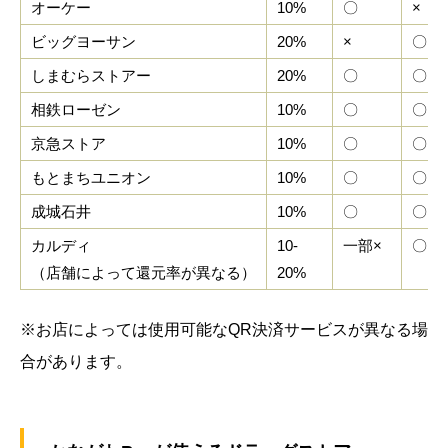
オーケー
10%
〇
×
ビッグヨーサン
20%
×
〇
しまむらストアー
20%
〇
〇
相鉄ローゼン
10%
〇
〇
京急ストア
10%
〇
〇
もとまちユニオン
10%
〇
〇
成城石井
10%
〇
〇
カルディ
10-
一部×
〇
（店舗によって還元率が異なる）
20%
※お店によっては使用可能なQR決済サービスが異なる場
合があります。