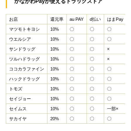
かながわPayが使えるドラッグストア
お店
還元率
au PAY
d払い
はまPay
マツモトキヨシ
10%
〇
〇
〇
ウエルシア
10%
〇
〇
〇
サンドラッグ
10%
〇
〇
×
ツルハドラッグ
10%
〇
〇
×
ココカラファイン
10%
〇
〇
〇
ハックドラッグ
10%
〇
〇
〇
トモズ
10%
〇
〇
〇
セイジョー
10%
〇
〇
〇
セイムス
10%
〇
〇
一部×
サカイヤ
20%
〇
〇
〇