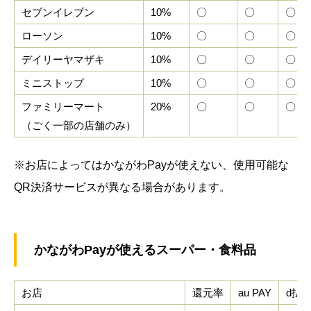
セブンイレブン
10%
〇
〇
〇
ローソン
10%
〇
〇
〇
デイリーヤマザキ
10%
〇
〇
〇
ミニストップ
10%
〇
〇
〇
ファミリーマート
20%
〇
〇
〇
（ごく一部の店舗のみ）
※お店によってはかながわPayが使えない、使用可能な
QR決済サービスが異なる場合があります。
かながわPayが使えるスーパー・食料品
お店
還元率
au PAY
d払