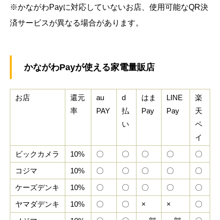
※かながわPayに対応していないお店、使用可能なQR決
済サービスが異なる場合があります。
かながわPayが使える家電量販店
お店
還元
au
d
はま
LINE
楽
率
PAY
払
Pay
Pay
天
い
ペ
イ
ビックカメラ
10%
〇
〇
〇
〇
〇
コジマ
10%
〇
〇
〇
〇
〇
ケーズデンキ
10%
〇
〇
〇
〇
〇
ヤマダデンキ
10%
〇
〇
×
×
〇