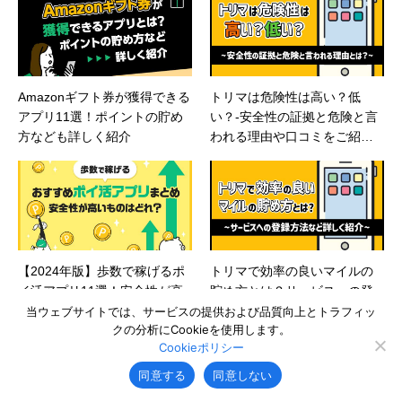
Amazonギフト券が獲得できる
トリマは危険性は高い？低
アプリ11選！ポイントの貯め
い？-安全性の証拠と危険と言
方なども詳しく紹介
われる理由や口コミをご紹
介！
【2024年版】歩数で稼げるポ
トリマで効率の良いマイルの
イ活アプリ11選！安全性が高
貯め方とは？サービスへの登
いおすすめアプリを紹介！
録方法など詳しく紹介
当ウェブサイトでは、サービスの提供および品質向上とトラフィッ
クの分析にCookieを使用します。
Cookieポリシー
同意する
同意しない
ポイ活アプリの
記事一覧