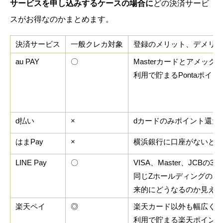
サービスを申し込みするケースの場合に
どの決済サービ
スがお得なのかまとめます。
決済サービス
一般クレカ対象
登録のメリット、デメリッ
au PAY
〇
Masterカードとアメッ
利用で貯まるPontaポイ
d払い
×
dカードのみポイント還元
はまPay
×
横浜銀行に口座がないと使
LINE Pay
〇
VISA、Master、JCBの
同じZホールディングのPa
来的にどうなるのか見えな
楽天ペイ
◎
楽天カード以外も幅広く対
利用で貯まる楽天ポイント