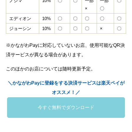
ノジマ
10%
〇
〇
一部
一部
〇
×
〇
エディオン
10%
〇
〇
〇
〇
〇
ジョーシン
10%
〇
〇
〇
×
〇
※かながわPayに対応していないお店、使用可能なQR決
済サービスが異なる場合があります。
このほかのお店については随時更新予定。
＼かながわPayに登録をする決済サービスは楽天ペイが
オススメ！／
今すぐ無料でダウンロード