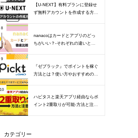
【U-NEXT】有料プランに登録せ
ず無料アカウントを作成する方法
とは？
8
nanacoはカードとアプリのどっ
ちがいい？-それぞれの違いとメ
リットデメリット-
9
『ゼブラック』でポイントを稼ぐ
方法とは？使い方やおすすめのマ
ンガを紹介
10
ハピタスと楽天アプリ経由ならポ
イント2重取りが可能-方法と注意
点-
カテゴリー