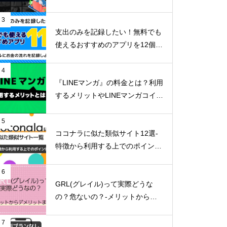
リットまで詳しく解説-
3
支出のみを記録したい！無料でも
使えるおすすめのアプリを12個ご
紹介！
4
『LINEマンガ』の料金とは？利用
するメリットやLINEマンガコイン
の貯め方など詳しくご紹介！
5
ココナラに似た類似サイト12選-
特徴から利用する上でのポイン
ト-
6
GRL(グレイル)って実際どうな
の？危ないの？-メリットからデ
メリットまで徹底解説！-
7