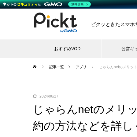
無料診断
ピクッときたスマホサー
おすすめVOD
公営ギ
記事一覧
アプリ
じゃらんnetのメリ
2024/06/27
じゃらんnetのメリ
約の方法などを詳し