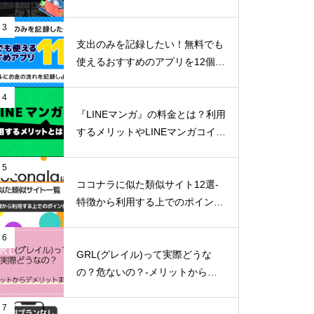
リットまで詳しく解説-
3
支出のみを記録したい！無料でも
使えるおすすめのアプリを12個ご
紹介！
4
『LINEマンガ』の料金とは？利用
するメリットやLINEマンガコイン
の貯め方など詳しくご紹介！
5
ココナラに似た類似サイト12選-
特徴から利用する上でのポイン
ト-
6
GRL(グレイル)って実際どうな
の？危ないの？-メリットからデ
メリットまで徹底解説！-
7