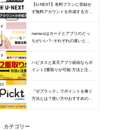
【U-NEXT】有料プランに登録せ
ず無料アカウントを作成する方法
とは？
8
nanacoはカードとアプリのどっ
ちがいい？-それぞれの違いとメ
リットデメリット-
9
ハピタスと楽天アプリ経由ならポ
イント2重取りが可能-方法と注意
点-
10
『ゼブラック』でポイントを稼ぐ
方法とは？使い方やおすすめのマ
ンガを紹介
カテゴリー