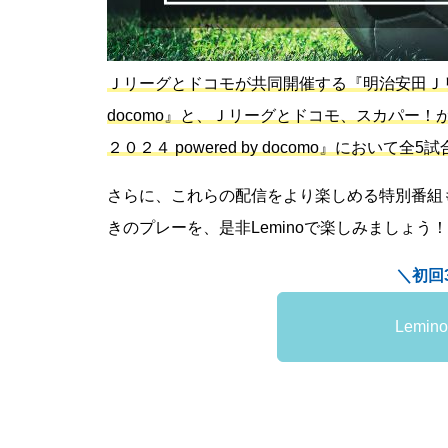
Ｊリーグとドコモが共同開催する『明治安田Ｊリーグ
docomo』と、Ｊリーグとドコモ、スカパー
２０２４ powered by docomo』において
さらに、これらの配信をより楽しめる特別番組
きのプレーを、是非Leminoで楽しみましょう！
＼初回
Lemi