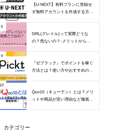
【U-NEXT】有料プランに登録せ
ず無料アカウントを作成する方法
とは？
8
GRL(グレイル)って実際どうな
の？危ないの？-メリットからデ
メリットまで徹底解説！-
9
『ゼブラック』でポイントを稼ぐ
方法とは？使い方やおすすめのマ
ンガを紹介
10
Qoo10（キューテン）とは？メリ
ットや商品が安い理由など徹底解
剖！2024年8月31日～メガ割開
催！
カテゴリー