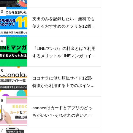
リットまで詳しく解説-
3
支出のみを記録したい！無料でも
使えるおすすめのアプリを12個ご
紹介！
4
『LINEマンガ』の料金とは？利用
するメリットやLINEマンガコイン
の貯め方など詳しくご紹介！
5
ココナラに似た類似サイト12選-
特徴から利用する上でのポイン
ト-
6
nanacoはカードとアプリのどっ
ちがいい？-それぞれの違いとメ
リットデメリット-
7