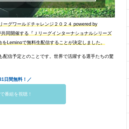
ワールドチャレンジ２０２４ powered by
！が共同開催する『Ｊリーグインターナショナルシリーズ
全5試合をLeminoで無料生配信することが決定しました。
も配信予定とのことです。世界で活躍する選手たちの驚
31日間無料！／
noで番組を視聴！