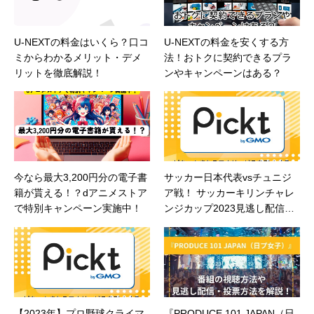
U-NEXTの料金はいくら？口コ
U-NEXTの料金を安くする方
ミからわかるメリット・デメ
法！おトクに契約できるプラ
リットを徹底解説！
ンやキャンペーンはある？
今なら最大3,200円分の電子書
サッカー日本代表vsチュニジ
籍が貰える！？dアニメストア
ア戦！ サッカーキリンチャレ
で特別キャンペーン実施中！
ンジカップ2023見逃し配信は
どこ？
【2023年】プロ野球クライマ
『PRODUCE 101 JAPAN（日