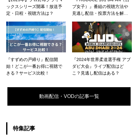
ックスシリーズ開幕！放送予
プ女子）』番組の視聴方法や
定・日程・視聴方法は？
見逃し配信・投票方法を解
説！
『すずめの戸締り』配信開
『2024年世界柔道選手権 アブ
始！どこが一番お得に視聴で
ダビ大会』ライブ配信はど
きる？サービス比較！
こ？見逃し配信はある？
動画配信・VODの
記事一覧
特集記事