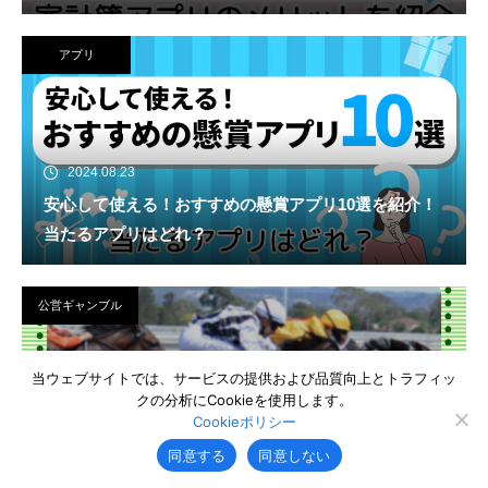
アプリ
2024.08.23
安心して使える！おすすめの懸賞アプリ10選を紹介！
当たるアプリはどれ？
公営ギャンブル
当ウェブサイトでは、サービスの提供および品質向上とトラフィッ
クの分析にCookieを使用します。
Cookieポリシー
2024.08.23
WIN!競馬の情報は当たる？利用するメリットを詳しく
同意する
同意しない
紹介