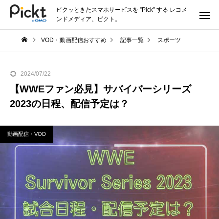
ピクッときたスマホサービスを ”Pick” する レコメ
ンドメディア、ピクト。
VOD・動画配信おすすめ
記事一覧
スポーツ
【WWE
2024/07/22
【WWEファン必見】サバイバーシリーズ
2023の日程、配信予定は？
動画配信・VOD