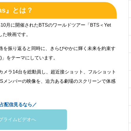
nemas』とは？
年10月に開催されたBTSのワールドツアー「BTS＜Yet
記録した映画です。
旅路を振り返ると同時に、きらびやかに輝く未来を約束す
 Moment)」をテーマにしています。
カメラ14台を総動員し、超近接ショット、フルショット
TSメンバーの映像を、迫力ある劇場のスクリーンで体感
独占配信見るなら／
onプライムビデオへ