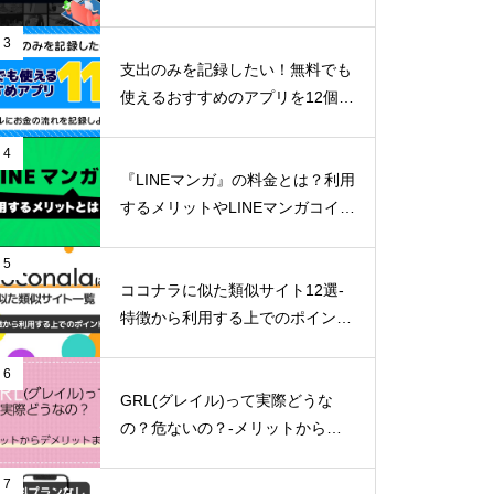
リットまで詳しく解説-
3
支出のみを記録したい！無料でも
使えるおすすめのアプリを12個ご
紹介！
4
『LINEマンガ』の料金とは？利用
するメリットやLINEマンガコイン
の貯め方など詳しくご紹介！
5
ココナラに似た類似サイト12選-
特徴から利用する上でのポイン
ト-
6
GRL(グレイル)って実際どうな
の？危ないの？-メリットからデ
メリットまで徹底解説！-
7