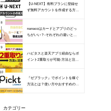
【U-NEXT】有料プランに登録せ
ず無料アカウントを作成する方法
とは？
8
nanacoはカードとアプリのどっ
ちがいい？-それぞれの違いとメ
リットデメリット-
9
ハピタスと楽天アプリ経由ならポ
イント2重取りが可能-方法と注意
点-
10
『ゼブラック』でポイントを稼ぐ
方法とは？使い方やおすすめのマ
ンガを紹介
カテゴリー