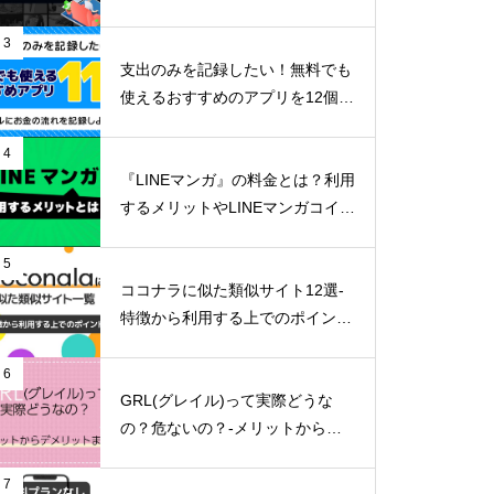
リットまで詳しく解説-
3
支出のみを記録したい！無料でも
使えるおすすめのアプリを12個ご
紹介！
4
『LINEマンガ』の料金とは？利用
するメリットやLINEマンガコイン
の貯め方など詳しくご紹介！
5
ココナラに似た類似サイト12選-
特徴から利用する上でのポイン
ト-
6
GRL(グレイル)って実際どうな
の？危ないの？-メリットからデ
メリットまで徹底解説！-
7