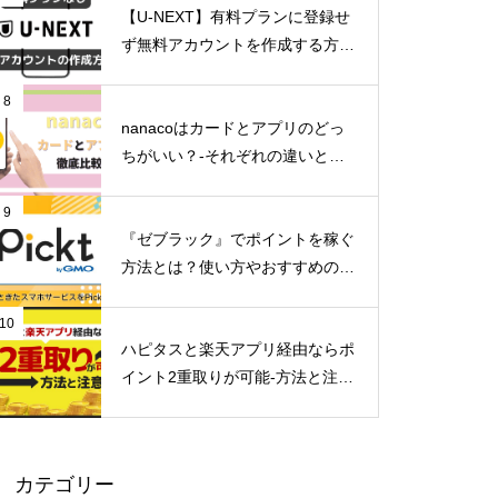
【U-NEXT】有料プランに登録せ
ず無料アカウントを作成する方法
とは？
8
nanacoはカードとアプリのどっ
ちがいい？-それぞれの違いとメ
リットデメリット-
9
『ゼブラック』でポイントを稼ぐ
方法とは？使い方やおすすめのマ
ンガを紹介
10
ハピタスと楽天アプリ経由ならポ
イント2重取りが可能-方法と注意
点-
カテゴリー